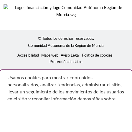
© Todos los derechos reservados.
Comunidad Autónoma de la Región de Murcia.
Accesibilidad
Mapa web
Aviso Legal
Política de cookies
Protección de datos
Usamos cookies para mostrar contenidos
personalizados, analizar tendencias, administrar el sitio,
llevar un seguimiento de los movimientos de los usuarios
en el sitio y recopilar información demográfica sobre
nuestra base de usuarios en su conjunto. Acepte todas
las cookies para disfrutar de la mejor experiencia posible
en nuestro sitio web, o bien administre sus preferencias.
Consulte la Política de privacidad