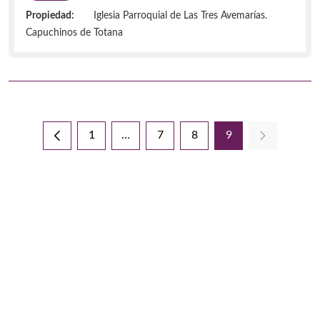
Propiedad:
Iglesia Parroquial de Las Tres Avemarías.
Capuchinos de Totana
1
...
7
8
9
Página
Páginas intermedias Use TAB para desp
Página
Página
Página