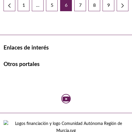
1
...
5
6
7
8
9
Página
Páginas intermedias Use TAB para desplazarse
Página
Página
Página
Página
Página
Enlaces de interés
Otros portales