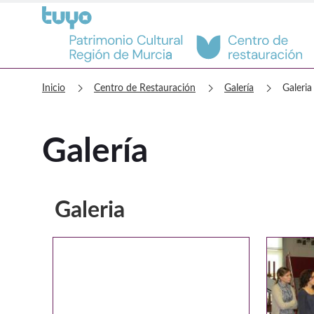
Centro de Restauración Galería
chevron_right
chevron_right
chevron_right
Inicio
Centro de Restauración
Galería
Galeria
Galería
Galeria
Galería multimedia