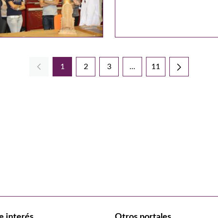
1
2
3
...
11
Página
Página
Página
Páginas intermedias Use 
Página
e interés
Otros portales