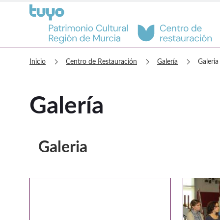
Centro de Restauración Galería
chevron_right
chevron_right
chevron_right
Inicio
Centro de Restauración
Galería
Galeria
Galería
Galeria
Galería multimedia