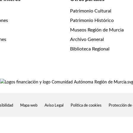
Patrimonio Cultural
ones
Patrimonio Histórico
Museos Región de Murcia
nes
Archivo General
Biblioteca Regional
ibilidad
Mapa web
Aviso Legal
Política de cookies
Protección de
alizar tendencias, administrar el sitio, llevar un seguimiento de
 su conjunto. Acepte todas las cookies para disfrutar de la mej