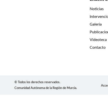
Noticias
Intervenci
Galería
Publicacio
Videoteca
Contacto
© Todos los derechos reservados.
Acces
Comunidad Autónoma de la Región de Murcia.
Usamos cookies para mostrar contenidos personalizados, an
información demográfica sobre nuestra base de usuarios en