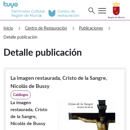
menu
Buscar
search
Centro de Restauración Detalle publi
chevron_right
chevron_right
chevron_right
Inicio
Centro de Restauración
Publicaciones
Detalle publicación
Detalle publicación
La imagen restaurada, Cristo de la Sangre,
Nicolás de Bussy
Catálogos
La imagen
restaurada, Cristo
de la Sangre,
Nicolás de Bussy