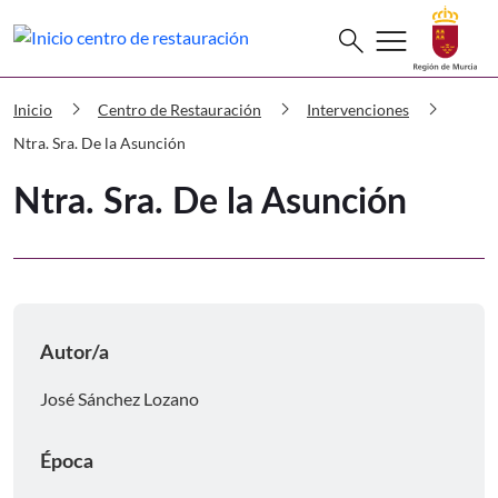
Buscar
menu
search
Centro de Restauración Ntra. Sra. De
chevron_right
chevron_right
chevron_right
Inicio
Centro de Restauración
Intervenciones
Ntra. Sra. De la Asunción
Ntra. Sra. De la Asunción
Autor/a
José Sánchez Lozano
Época