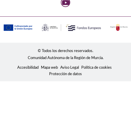
© Todos los derechos reservados.
Comunidad Autónoma de la Región de Murcia.
Accesibilidad
Mapa web
Aviso Legal
Política de cookies
Protección de datos
Usamos cookies para mostrar contenidos
personalizados, analizar tendencias, administrar el sitio,
llevar un seguimiento de los movimientos de los usuarios
en el sitio y recopilar información demográfica sobre
nuestra base de usuarios en su conjunto. Acepte todas
las cookies para disfrutar de la mejor experiencia posible