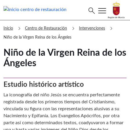
menu
Buscar
search
Centro de Restauración Niño de la Vi
chevron_right
chevron_right
chevron_right
Inicio
Centro de Restauración
Intervenciones
Niño de la Virgen Reina de los Ángeles
Niño de la Virgen Reina de los
Ángeles
Estudio histórico artístico
La iconografía del niño Jesús se encuentra perfectamente
registrada desde los primeros tiempos del Cristianismo,
vinculada su figura con las representaciones alusivas a su
Nacimiento y Epifanía. Los Evangelios Apócrifos, por otra
parte así como determinados textos, coadyuvaron a formar
una y hasta varias imágenes del Niño Dios desde los