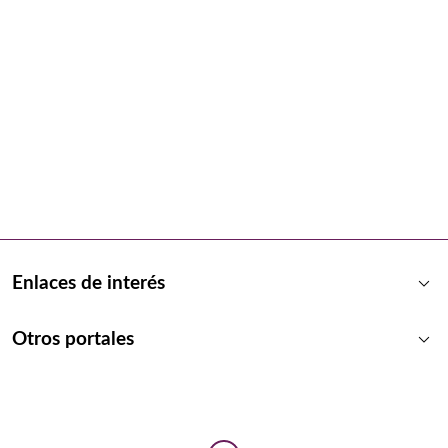
keyboard_arrow_down
Enlaces de interés
keyboard_arrow_down
Otros portales