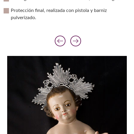
Protección final, realizada con pistola y barniz
pulverizado.
arrow_left_alt
arrow_right_alt
Anterior diaposit
Siguiente diap