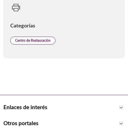
Categorías
Centro de Restauración
keyboard_arrow_down
Enlaces de interés
keyboard_arrow_down
Otros portales