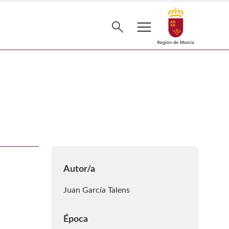
menu
Buscar
search
Autor/a
Juan García Talens
Época